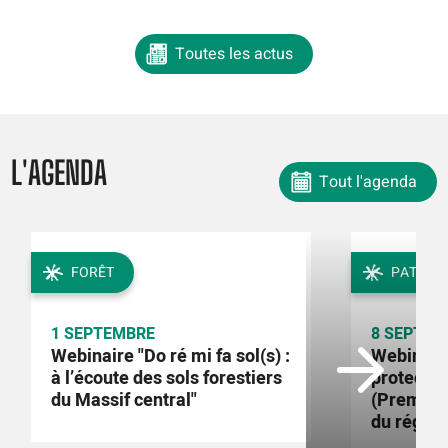
Toutes les actus
L'AGENDA
Tout l'agenda
FORÊT
PATRIMO
1 SEPTEMBRE
8 SEPTEM
Webinaire "Do ré mi fa sol(s) :
Webinaire
à l’écoute des sols forestiers
protectio
du Massif central"
(Première
du régle