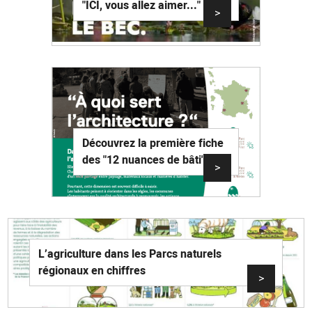
"ICI, vous allez aimer..."
>
Découvrez la première fiche
des "12 nuances de bâti"
>
L’agriculture dans les Parcs naturels
régionaux en chiffres
>