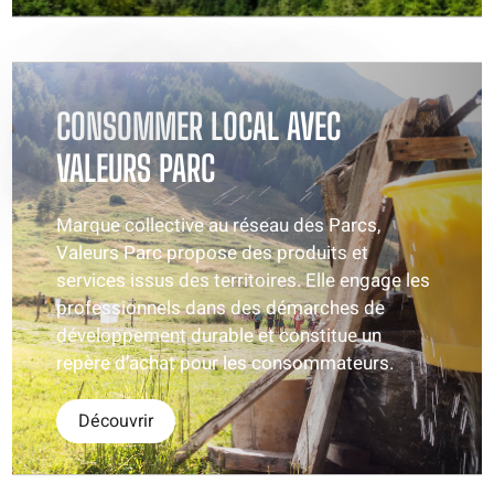
CONSOMMER LOCAL AVEC
VALEURS PARC
Marque collective au réseau des Parcs,
Valeurs Parc propose des produits et
services issus des territoires. Elle engage les
professionnels dans des démarches de
développement durable et constitue un
repère d’achat pour les consommateurs.
Découvrir