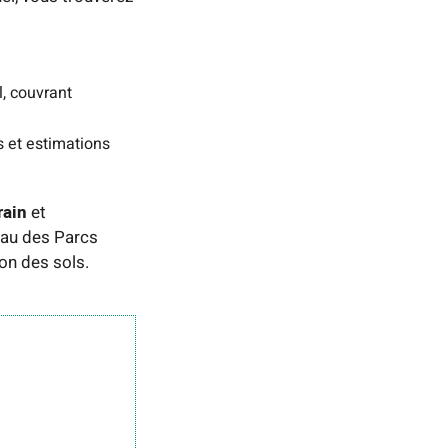
, couvrant
gs et estimations
rain
et
eau des Parcs
on des sols.