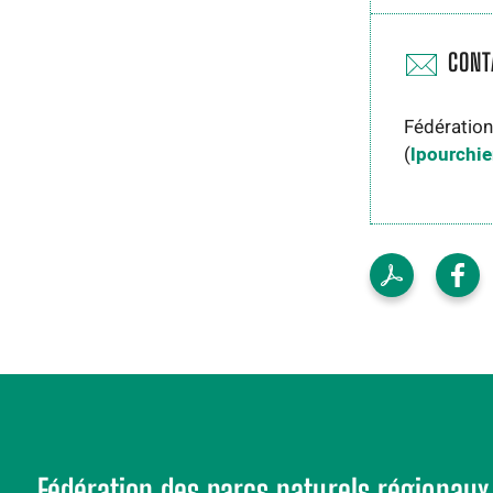
CONT
Fédération
(
lpourchie
Fédération des parcs naturels régionaux