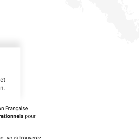
 et
on.
on Française
rationnels
pour
el, vous trouverez