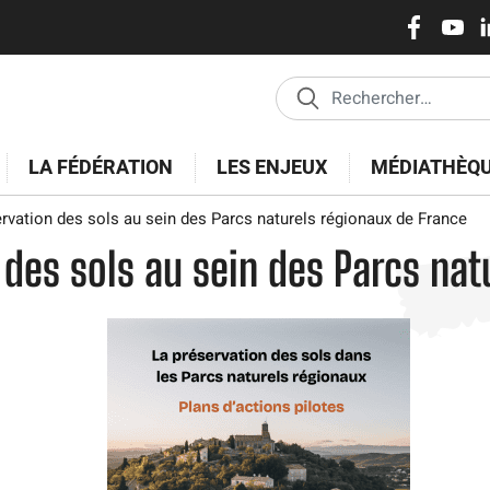
Réseaux
Aller
au
sociaux
contenu
principal
LA FÉDÉRATION
LES ENJEUX
MÉDIATHÈQ
rvation des sols au sein des Parcs naturels régionaux de France
 des sols au sein des Parcs na