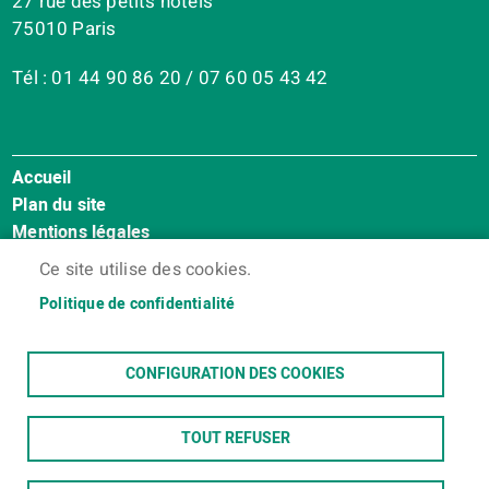
27 rue des petits hôtels
75010 Paris
Tél : 01 44 90 86 20 / 07 60 05 43 42
Accueil
Menu
Plan du site
Pied
Mentions légales
de
Accessibilité : Non conforme
page
Ce site utilise des cookies.
Cookies
Politique de confidentialité
Contact
Espace membres
CONFIGURATION DES COOKIES
TOUT REFUSER