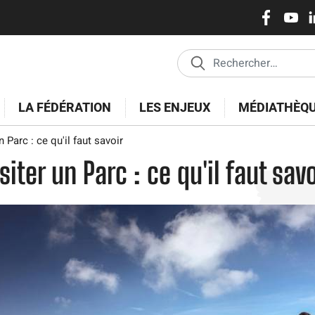
Réseaux
Aller
au
sociaux
contenu
principal
LA FÉDÉRATION
LES ENJEUX
MÉDIATHÈQ
 Parc : ce qu'il faut savoir
siter un Parc : ce qu'il faut sav