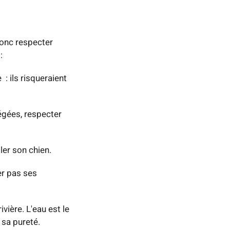
donc respecter
:
 : ils risqueraient
tégées, respecter
ler son chien.
er pas ses
vière. L'eau est le
sa pureté.