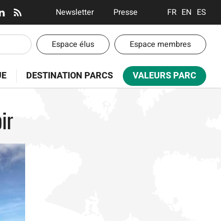
En-
Newsletter
Presse
FRANÇAIS
ENGLISH
ESPA
tête
-
En-
Espace élus
Espace membres
Communication
tête
-
UE
DESTINATION PARCS
VALEURS PARC
Espaces
oir