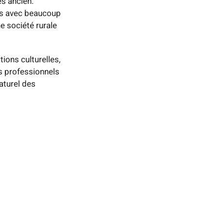
rès ancien.
les avec beaucoup
e société rurale
tions culturelles,
es professionnels
aturel des
.