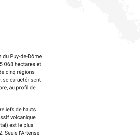
nts du Puy-de-Dôme
95 068 hectares et
de cinq régions
, se caractérisent
e, au profil de
reliefs de hauts
ssif volcanique
l) est le plus
. Seule l’Artense