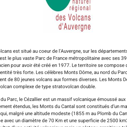
lcans est situé au coeur de l'Auvergne, sur les départeme
l est le plus vaste Parc de France métropolitaine avec ses 3
ncien pour avoir été créé en 1977. Le territoire se compose 
identité très forte. Les célèbres Monts Dôme, au nord du Parc
ent de 80 jeunes volcans aux formes diverses. Les Monts Dor
 volcan complexe de type stratovolcan double.
 du Parc, le Cézallier est un massif volcanique émoussé aux 
ement étendus, les Monts du Cantal sont constitués d’un ma
 qui, malgré une altitude modeste (1855 m au Plomb du Canta
e avec un diamètre de 70 Km et une superficie de 2500 km2