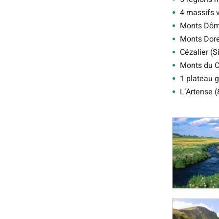
4 massifs 
Monts Dôm
Monts Dore
Cézalier (
Monts du C
1 plateau g
L’Artense 