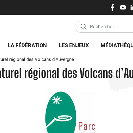
Réseaux
Aller
au
sociaux
contenu
principal
LA FÉDÉRATION
LES ENJEUX
MÉDIATHÈQ
urel régional des Volcans d’Auvergne
aturel régional des Volcans d’A