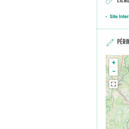
Site Inte
PÉRI
+
−