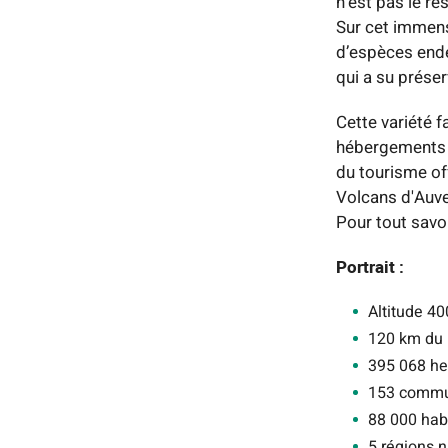
n’est pas le ré
Sur cet immens
d’espèces endé
qui a su préser
Cette variété f
hébergements et
du tourisme off
Volcans d'Auv
Pour tout savo
Portrait :
Altitude 4
120 km du 
395 068 he
153 commun
88 000 hab
5 régions 