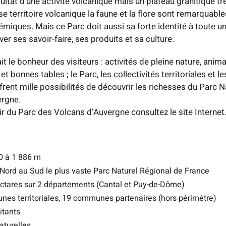
sultat d’une activité volcanique mais un plateau granitique t
e territoire volcanique la faune et la flore sont remarquab
miques. Mais ce Parc doit aussi sa forte identité à toute un
ver ses savoir-faire, ses produits et sa culture.
ait le bonheur des visiteurs : activités de pleine nature, anima
 bonnes tables ; le Parc, les collectivités territoriales et l
rent mille possibilités de découvrir les richesses du Parc N
ergne.
ir du Parc des Volcans d’Auvergne consultez le site Internet
00 à 1 886 m
Nord au Sud le plus vaste Parc Naturel Régional de France
ctares sur 2 départements (Cantal et Puy-de-Dôme)
es territoriales, 19 communes partenaires (hors périmètre)
itants
naturelles