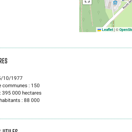
|
©
Leaflet
OpenSt
RES
25/10/1977
 communes : 150
 : 395 000 hectares
abitants : 88 000
S UTILES