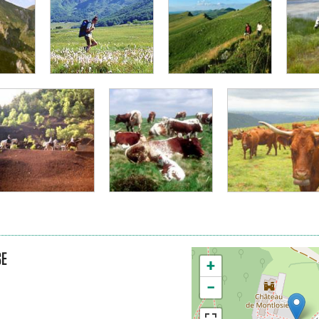
SE
+
−