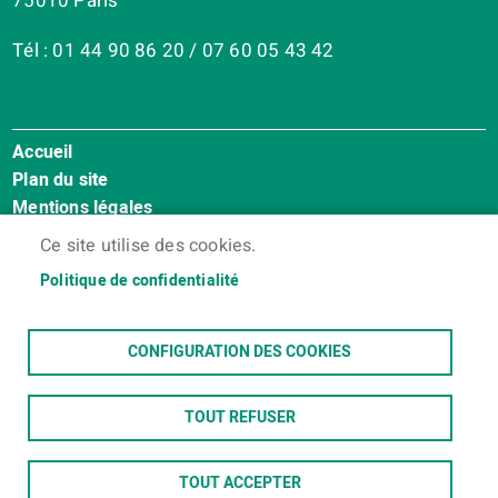
75010 Paris
Tél : 01 44 90 86 20 / 07 60 05 43 42
Accueil
Menu
Plan du site
Pied
Mentions légales
de
Accessibilité : Non conforme
page
Ce site utilise des cookies.
Cookies
Politique de confidentialité
Contact
Espace membres
CONFIGURATION DES COOKIES
TOUT REFUSER
TOUT ACCEPTER