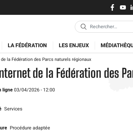
Réseaux
Aller
au
sociaux
contenu
principal
LA FÉDÉRATION
LES ENJEUX
MÉDIATHÈQ
de la Fédération des Parcs naturels régionaux
nternet de la Fédération des Pa
 ligne
03/04/2026 - 12:00
é
Services
ure
Procédure adaptée