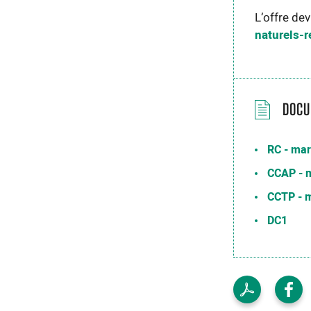
L’offre dev
naturels-r
DOC
RC - mar
CCAP - m
CCTP - m
DC1