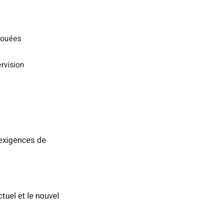
llouées
rvision
 exigences de
tuel et le nouvel