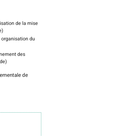
isation de la mise
ce)
 organisation du
onnement des
rde)
nementale de