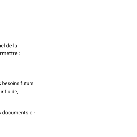
el de la
rmettre :
s besoins futurs.
r fluide,
s documents ci-