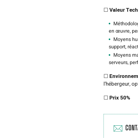
☐ Valeur Tech
Méthodolog
en œuvre, per
Moyens hum
support, réac
Moyens mat
serveurs, per
☐ Environnem
l’hébergeur, o
☐ Prix 50%
CONT