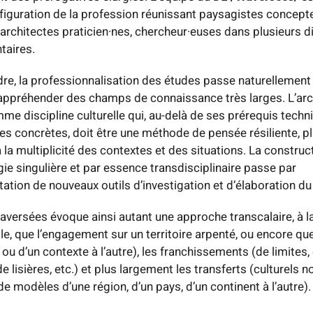
figuration de la profession réunissant paysagistes concept
 architectes praticien·nes, chercheur·euses dans plusieurs d
taires.
re, la professionnalisation des études passe naturellement 
appréhender des champs de connaissance très larges. L’arch
e discipline culturelle qui, au-delà de ses prérequis techn
 concrètes, doit être une méthode de pensée résiliente, pl
 la multiplicité des contextes et des situations. La construc
e singulière et par essence transdisciplinaire passe par
tation de nouveaux outils d’investigation et d’élaboration du
aversées évoque ainsi autant une approche transcalaire, à la
le, que l’engagement sur un territoire arpenté, ou encore qu
 ou d’un contexte à l’autre), les franchissements (de limites, 
de lisières, etc.) et plus largement les transferts (culturels
de modèles d’une région, d’un pays, d’un continent à l’autre).