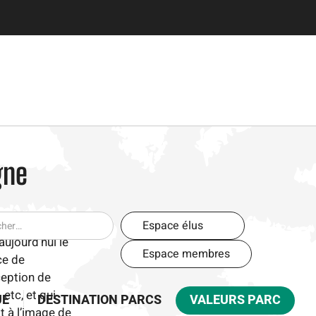
gne
En-
Espace élus
FRANÇA
ENGLIS
aujourd’hui le
tête
ESPANO
Espace membres
ce de
-
ception de
Espaces
etc, et qui
UE
DESTINATION PARCS
VALEURS PARC
t à l’image de