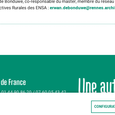
de Bonduwe, co-responsable du master, membre du réseau
ctives Rurales des ENSA :
erwan.debonduwe@rennes.archi.
 de France
: 01 44 90 86 20 / 07 60 05 43 42
CONFIGURAT