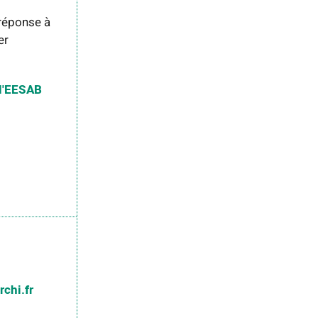
 réponse à
er
 l'EESAB
chi.fr