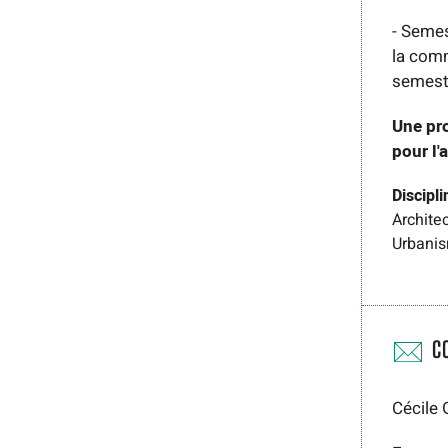
- Semes
la comm
semest
Une pr
pour l
Discipli
Archite
Urbani
C
Cécile 