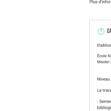
Plus d'infor
C
Etablis
École N
Master 
Niveau
Le trav
- Semes
bibliog