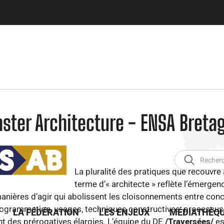
Aller
au
contenu
principal
ster Architecture - ENSA Breta
La pluralité des pratiques que recouvre 
terme d’« architecte » reflète l’émergen
anières d’agir qui abolissent les cloisonnements entre con
rogrammation, usages, techniques constructives, processus, 
LA FÉDÉRATION
LES ENJEUX
MÉDIATHÈQ
t des prérogatives élargies. L’équipe du DE
/Traversées/
es