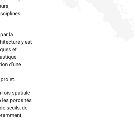
eurs,
isciplines
par la
itecture y est
iques et
astique,
tion d’une
 projet.
 fois spatiale
e les porosités
de seuils, de
 notamment,