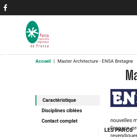
Réseaux
sociaux
Accueil
Master Architecture - ENSA Bretagne
En-
Newsletter
Ma
tête
Presse
-
Communication
Caractéristique
Disciplines ciblées
nouvelles m
Contact complet
l’espace, p
LES PARCS
revendiquen