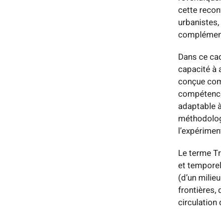
cette recon
urbanistes,
complémen
Dans ce cad
capacité à 
conçue comm
compétences
adaptable à
méthodologi
l’expérimen
Le terme Tr
et temporel
(d’un milieu
frontières, 
circulation 