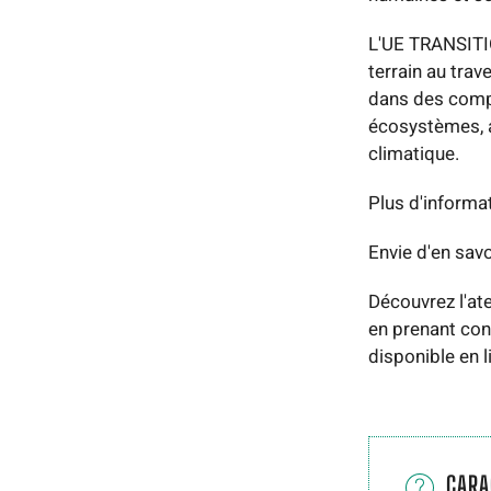
L'UE TRANSITIO
terrain au tra
dans des compo
écosystèmes, au
climatique.
Plus d'informati
Envie d'en savo
Découvrez l'at
en prenant con
disponible en l
CARA