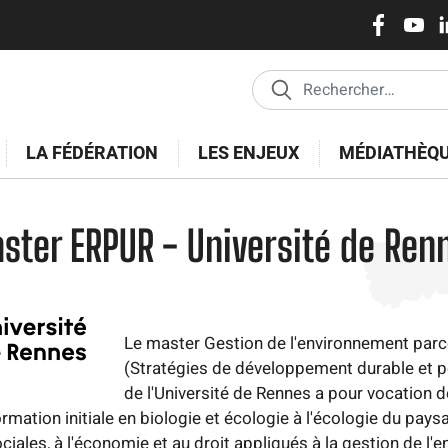
Réseaux
Aller
au
sociaux
contenu
principal
LA FÉDÉRATION
LES ENJEUX
MÉDIATHÈQ
ster ERPUR - Université de Ren
Le master Gestion de l'environnement par
(Stratégies de développement durable et p
de l'Université de Rennes a pour vocation 
rmation initiale en biologie et écologie à l'écologie du pays
ciales, à l'économie et au droit appliqués à la gestion de l