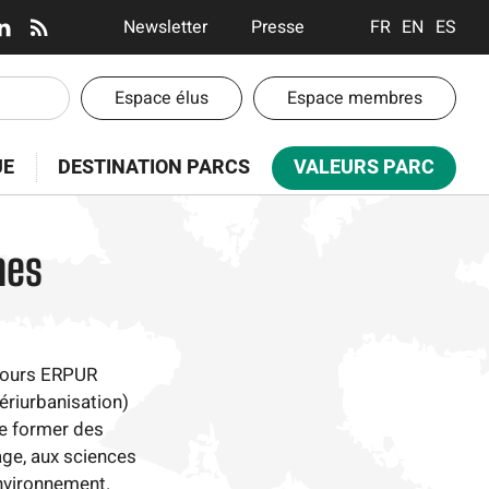
En-
Newsletter
Presse
FRANÇAIS
ENGLISH
ESPA
tête
-
En-
Espace élus
Espace membres
Communication
tête
-
UE
DESTINATION PARCS
VALEURS PARC
Espaces
nes
cours ERPUR
ériurbanisation)
de former des
age, aux sciences
'environnement.