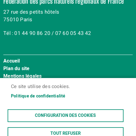
Fédération des parcs naturels régionaux de France
27 rue des petits hôtels
75010 Paris
Tél : 01 44 90 86 20 / 07 60 05 43 42
Accueil
Menu
Plan du site
Pied
Mentions légales
de
Accessibilité : Non conforme
page
Ce site utilise des cookies.
Cookies
Politique de confidentialité
Contact
Espace membres
CONFIGURATION DES COOKIES
TOUT REFUSER