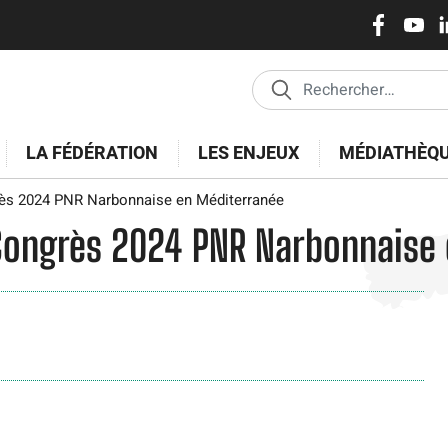
Réseaux
Aller
au
sociaux
contenu
principal
LA FÉDÉRATION
LES ENJEUX
MÉDIATHÈQ
rès 2024 PNR Narbonnaise en Méditerranée
 Congrès 2024 PNR Narbonnaise