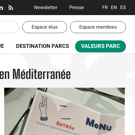
En-
Newsletter
Presse
FRANÇAIS
ENGLISH
ESPA
tête
-
En-
Espace élus
Espace membres
Communication
tête
-
UE
DESTINATION PARCS
VALEURS PARC
Espaces
 en Méditerranée