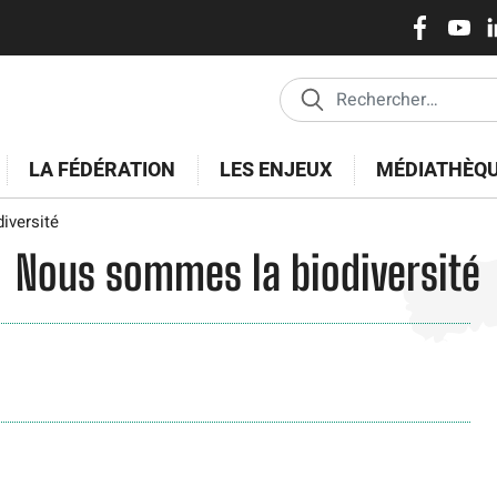
Réseaux
Aller
au
sociaux
contenu
principal
LA FÉDÉRATION
LES ENJEUX
MÉDIATHÈQ
iversité
Nous sommes la biodiversité