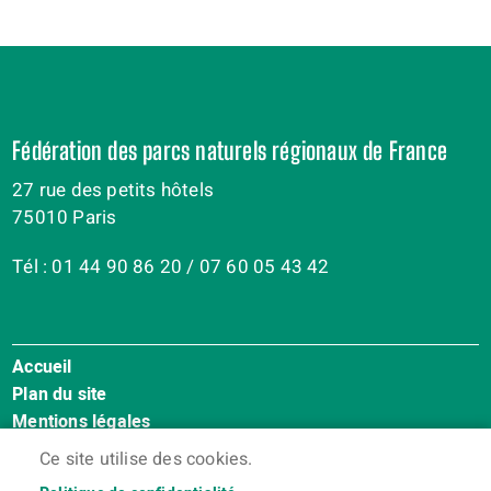
Fédération des parcs naturels régionaux de France
27 rue des petits hôtels
75010 Paris
Tél : 01 44 90 86 20 / 07 60 05 43 42
Accueil
Menu
Plan du site
Pied
Mentions légales
de
Accessibilité : Non conforme
page
Ce site utilise des cookies.
Cookies