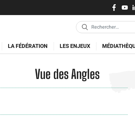
Réseaux
Aller
au
sociaux
contenu
principal
LA FÉDÉRATION
LES ENJEUX
MÉDIATHÈQ
Vue des Angles