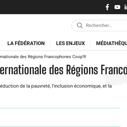
Réseaux
Aller
au
sociaux
contenu
principal
LA FÉDÉRATION
LES ENJEUX
MÉDIATHÈQ
rnationale des Régions Francophones Coop'R
ternationale des Régions Fran
 réduction de la pauvreté, l'inclusion économique, et la