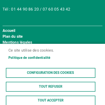
Tél : 01 44 90 86 20 / 07 60 05 43 42
Accueil
Menu
Plan du site
Pied
Mentions légales
de
Accessibilité : Non conforme
page
Ce site utilise des cookies.
Cookies
Politique de confidentialité
Contact
Espace membres
CONFIGURATION DES COOKIES
TOUT REFUSER
TOUT ACCEPTER