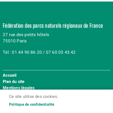
Fédération des parcs naturels régionaux de France
27 rue des petits hôtels
75010 Paris
Tél : 01 44 90 86 20 / 07 60 05 43 42
Accueil
Menu
Plan du site
Pied
Mentions légales
de
Accessibilité : Non conforme
page
Ce site utilise des cookies.
Cookies
Politique de confidentialité
Contact