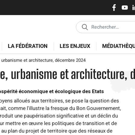
Réseaux
Aller
au
sociaux
contenu
principal
LA FÉDÉRATION
LES ENJEUX
MÉDIATHÈQ
 urbanisme et architecture, décembre 2024
ge, urbanisme et architecture,
ospérité économique et écologique des Etats
ens alloués aux territoires, se pose la question des
ait, comme l'illustre la fresque du Bon Gouvernement,
duit une paupérisation significative et un déclin du
r mettre en œuvre les politiques de transition et de
 au plan du projet de territoire que des réseaux de