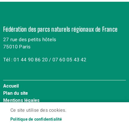
Fédération des parcs naturels régionaux de France
27 rue des petits hôtels
75010 Paris
Tél : 01 44 90 86 20 / 07 60 05 43 42
Accueil
Menu
Plan du site
Pied
Mentions légales
de
Accessibilité : Non conforme
page
Ce site utilise des cookies.
Cookies
Politique de confidentialité
Contact