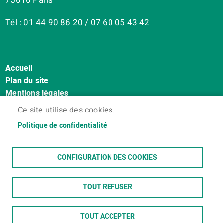
75010 Paris
Tél : 01 44 90 86 20 / 07 60 05 43 42
Accueil
Menu
Plan du site
Pied
Mentions légales
de
Accessibilité : Non conforme
page
Ce site utilise des cookies.
Cookies
Politique de confidentialité
Contact
Espace membres
CONFIGURATION DES COOKIES
TOUT REFUSER
TOUT ACCEPTER