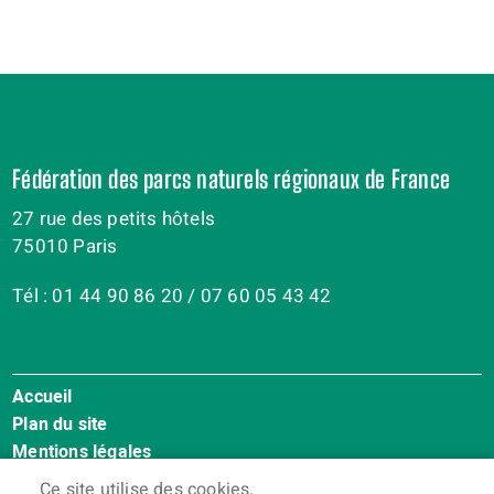
Fédération des parcs naturels régionaux de France
27 rue des petits hôtels
75010 Paris
Tél : 01 44 90 86 20 / 07 60 05 43 42
Accueil
Menu
Plan du site
Pied
Mentions légales
de
Accessibilité : Non conforme
page
Ce site utilise des cookies.