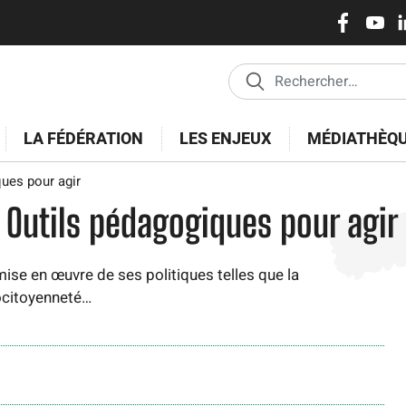
Réseaux
Aller
au
sociaux
contenu
principal
LA FÉDÉRATION
LES ENJEUX
MÉDIATHÈQ
ues pour agir
Outils pédagogiques pour agir
se en œuvre de ses politiques telles que la
écocitoyenneté…