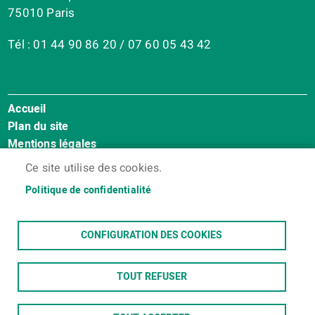
75010 Paris
Tél : 01 44 90 86 20 / 07 60 05 43 42
Accueil
Menu
Plan du site
Pied
Mentions légales
de
Accessibilité : Non conforme
page
Ce site utilise des cookies.
Cookies
Politique de confidentialité
Contact
Espace membres
CONFIGURATION DES COOKIES
TOUT REFUSER