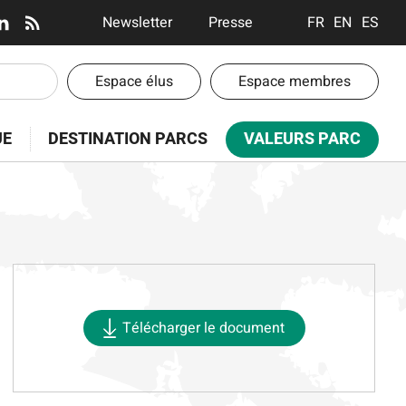
En-
Newsletter
Presse
FRANÇAIS
ENGLISH
ESPA
tête
-
En-
Espace élus
Espace membres
Communication
tête
-
UE
DESTINATION PARCS
VALEURS PARC
Espaces
Télécharger le document