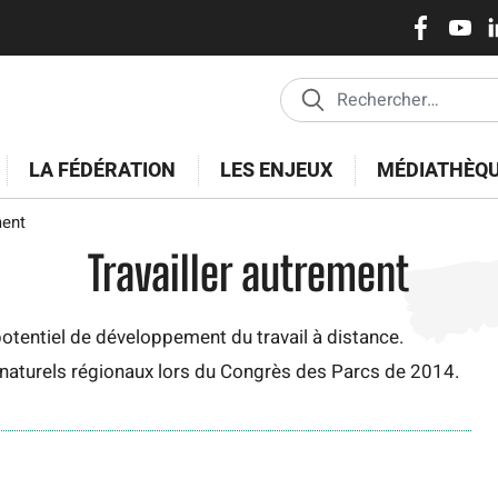
Réseaux
Aller
au
sociaux
contenu
principal
LA FÉDÉRATION
LES ENJEUX
MÉDIATHÈQ
ment
Travailler autrement
potentiel de développement du travail à distance.
s naturels régionaux lors du Congrès des Parcs de 2014.