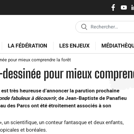
Réseaux
Aller
au
sociaux
contenu
principal
LA FÉDÉRATION
LES ENJEUX
MÉDIATHÈQ
ée pour mieux comprendre la forêt
dessinée pour mieux comprend
 est très heureuse d’annoncer la parution prochaine
onde fabuleux à découvrir,
de Jean-Baptiste de Panafieu
seau des Parcs ont été étroitement associés à son
 un scientifique, un conteur fantasque et deux enfants,
opicales et boréales.