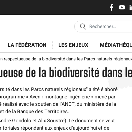
Réseaux
Aller
au
sociaux
contenu
principal
LA FÉDÉRATION
LES ENJEUX
MÉDIATHÈQ
n respectueuse de la biodiversité dans les Parcs naturels régionau
euse de la biodiversité dans l
sité dans les Parcs naturels régionaux" a été élaboré
u programme « Avenir montagne ingénierie » mené par
té réalisé avec le soutien de l’ANCT, du ministère de la
et de la Banque des Territoires.
a (André Gondolo et Alix Soustre). Le document se veut
ritoriales répondant aux enjeux d’aujourd’hui et de