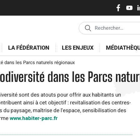
Réseaux
Aller
au
sociaux
contenu
principal
LA FÉDÉRATION
LES ENJEUX
MÉDIATHÈQ
té dans les Parcs naturels régionaux
odiversité dans les Parcs natu
iversité sont des atouts pour offrir aux habitants un
tribuent ainsi à cet objectif : revitalisation des centres-
du paysage, maîtrise de l'espace, sensibilisation des
forme
www.habiter-parc.fr