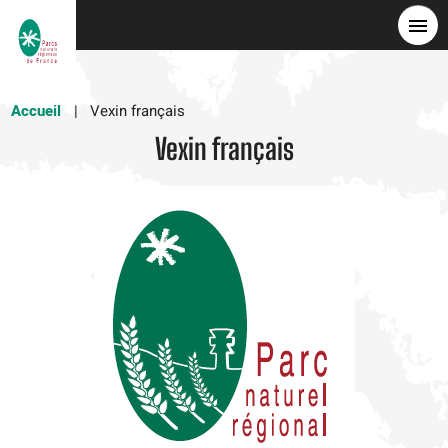
Aller
au
contenu
principal
Accueil
Vexin français
Vexin français