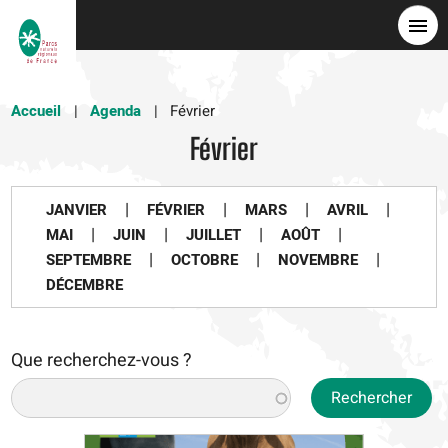
Skip
to
main
content
Accueil
Agenda
Février
Février
|
|
|
|
JANVIER
FÉVRIER
MARS
AVRIL
|
|
|
|
MAI
JUIN
JUILLET
AOÛT
|
|
|
SEPTEMBRE
OCTOBRE
NOVEMBRE
DÉCEMBRE
Que recherchez-vous ?
Rechercher