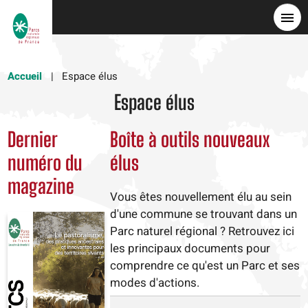
Skip
to
main
content
Accueil
Espace élus
Espace élus
Dernier
Boîte à outils nouveaux
numéro du
élus
magazine
Vous êtes nouvellement élu au sein
d'une commune se trouvant dans un
Parc naturel régional ? Retrouvez ici
les principaux documents pour
comprendre ce qu'est un Parc et ses
modes d'actions.