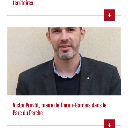
territoires
+
Victor Provôt, maire de Thiron-Gardais dans le
Parc du Perche
+