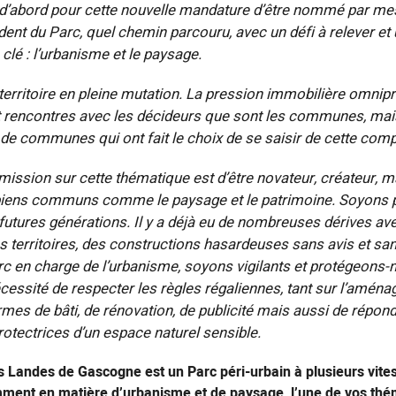
 d’abord pour cette nouvelle mandature d’être nommé par me
dent du Parc, quel chemin parcouru, avec un défi à relever et
 clé : l’urbanisme et le paysage.
territoire en pleine mutation. La pression immobilière omnip
t rencontres avec les décideurs que sont les communes, mai
 communes qui ont fait le choix de se saisir de cette com
mission sur cette thématique est d’être novateur, créateur, m
biens communs comme le paysage et le patrimoine. Soyons p
 futures générations. Il y a déjà eu de nombreuses dérives av
os territoires, des constructions hasardeuses sans avis et san
rc en charge de l’urbanisme, soyons vigilants et protégeons
cessité de respecter les règles régaliennes, tant sur l’amén
termes de bâti, de rénovation, de publicité mais aussi de répon
otectrices d’un espace naturel sensible.
s Landes de Gascogne est un Parc péri-urbain à plusieurs vites
ment en matière d’urbanisme et de paysage, l’une de vos thé