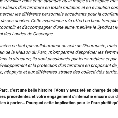
 de travailler dans cette structure où la magie d’un espace mal
s valeurs d’un territoire en totale mutation et en évolution con
mercier les différents personnels encadrants pour la confianc
l de ces années. Cette expérience m’a offert un beau trempli
accomplir et d’accompagner d’une autre manière le Syndicat M
al des Landes de Gascogne.
sées en tant que collaborateur au sein de l’Ecomusée, mais 
ein de la Maison du Parc, m’ont permis d’apprécier les fem
dans la structure, ils sont passionnés par leurs métiers et par 
développement et la protection d’un territoire en proposant de
c, néophyte et aux différentes strates des collectivités territor
Parc, c’est une belle histoire ! Vous y avez été en charge de plu
es précédentes et votre engagement s’intensifie encore sur 
ciles à porter… Pourquoi cette implication pour le Parc plutôt q