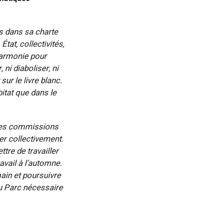
es dans sa charte
tat, collectivités,
 harmonie pour
 ni diaboliser, ni
ur le livre blanc.
itat que dans le
 des commissions
r collectivement.
tre de travailler
avail à l’automne.
main et poursuivre
du Parc nécessaire