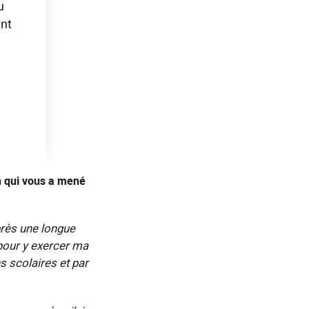
u
nt
n qui vous a mené
près une longue
pour y exercer ma
s scolaires et par