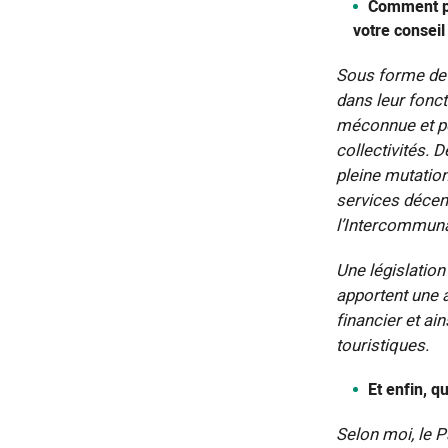
Comment po
votre conseil
Sous forme de c
dans leur foncti
méconnue et pou
collectivités. 
pleine mutation
services décent
l’Intercommuna
Une législatio
apportent une 
financier et a
touristiques.
Et enfin, q
Selon moi, le P