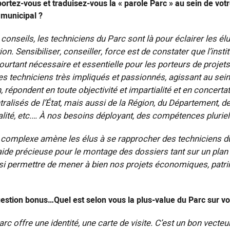
rtez-vous et traduisez-vous la « parole Parc » au sein de vo
 municipal ?
onseils, les techniciens du Parc sont là pour éclairer les é
on. Sensibiliser, conseiller, force est de constater que l’insti
rtant nécessaire et essentielle pour les porteurs de projets
Des techniciens très impliqués et passionnés, agissant au sein 
, répondent en toute objectivité et impartialité et en concerta
ralisés de l’État, mais aussi de la Région, du Département, d
lité, etc.… À nos besoins déployant, des compétences pluriel
n complexe amène les élus à se rapprocher des techniciens d
aide précieuse pour le montage des dossiers tant sur un plan
insi permettre de mener à bien nos projets économiques, patr
uestion bonus…Quel est selon vous la plus-value du Parc sur vot
arc offre une identité, une carte de visite. C’est un bon vecteu