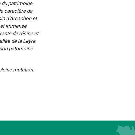
n du patrimoine
de caractère de
sin d’Arcachon et
 cet immense
rante de résine et
llée de la Leyre,
 son patrimoine
pleine mutation.