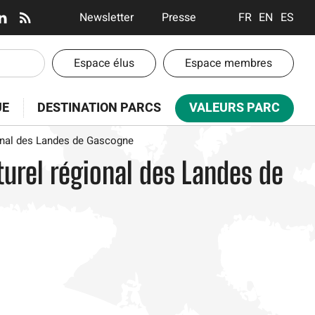
En-
Newsletter
Presse
FRANÇAIS
ENGLISH
ESPA
tête
-
En-
Espace élus
Espace membres
Communication
tête
-
UE
DESTINATION PARCS
VALEURS PARC
Espaces
ional des Landes de Gascogne
turel régional des Landes de