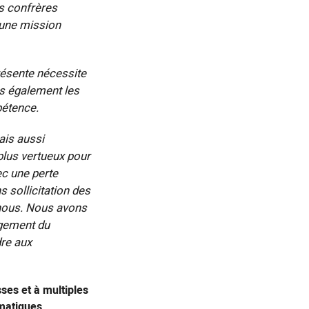
s confrères
 une mission
résente nécessite
s également les
pétence.
ais aussi
lus vertueux pour
ec une perte
s sollicitation des
-nous. Nous avons
agement du
dre aux
ses et à multiples
matiques