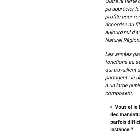
Outre la fierté
pu apprécier le
profite pour re
accordée au fi
aujourd’hui d’
Naturel Région
Les années pas
fonctions au s
qui travaillent 
partagent : le 
à un large publi
composent.
Vous et le 
des mandatur
parfois diffi
instance ?