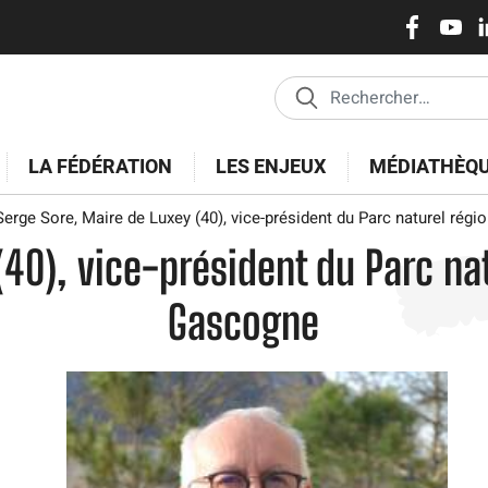
Réseaux
Aller
au
sociaux
contenu
principal
LA FÉDÉRATION
LES ENJEUX
MÉDIATHÈQ
erge Sore, Maire de Luxey (40), vice-président du Parc naturel rég
(40), vice-président du Parc na
Gascogne