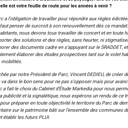
elle est votre feuille de route pour les années à venir ?
c a l’obligation de travailler pour répondre aux règles édicté
 faut penser de surcroit à son renouvellement dès ce mandat. É
abitants, nous devons tous travailler de concert et en toute
orter des solutions et des règles, sans heurter, ni stigmatiser,
borer des documents cadre en s’appuyant sur le SRADDET, et s
alement élaborer des études prospectives tant sur le volet hab
s mobilités.
ichée par notre Président de Parc, Vincent DEDIEU, de créer
 va dans le bon sens pour ne pas s’opposer mais pour avance
c a fait le choix du Cabinet d’Étude Markedia pour nous permet
la publicité et la signalétique, nous espérons un rendu de ce tr
pour préparer en toute objectivité le territoire du Parc de de
ventaire sur le patrimoine bâti sur l’ensemble des communes 
 établir les futurs PLUI.