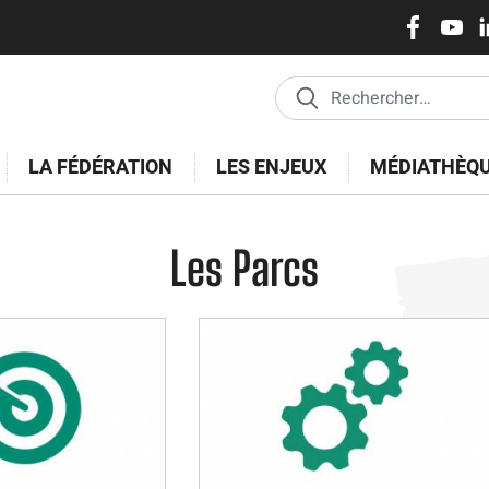
Réseaux
Aller
au
sociaux
contenu
principal
LA FÉDÉRATION
LES ENJEUX
MÉDIATHÈQ
Les Parcs