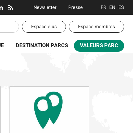
En-
Newsletter
Presse
FRANÇAIS
ENGLISH
ESPA
tête
-
En-
Espace élus
Espace membres
Communication
tête
-
UE
DESTINATION PARCS
VALEURS PARC
Espaces