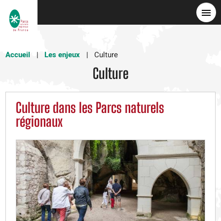
Aller
au
contenu
principal
Accueil
Les enjeux
Culture
Culture
Culture dans les Parcs naturels
régionaux