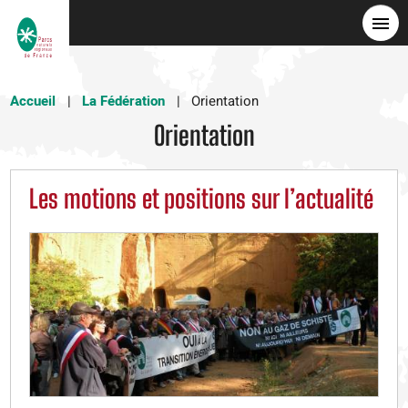
Aller
au
contenu
principal
Accueil
La Fédération
Orientation
Orientation
Les motions et positions sur l’actualité