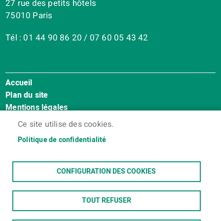
27 rue des petits hôtels
75010 Paris
Tél : 01 44 90 86 20 / 07 60 05 43 42
Accueil
Menu
Plan du site
Pied
Mentions légales
de
Accessibilité : Non conforme
page
Ce site utilise des cookies.
Cookies
Politique de confidentialité
Contact
Espace membres
CONFIGURATION DES COOKIES
TOUT REFUSER