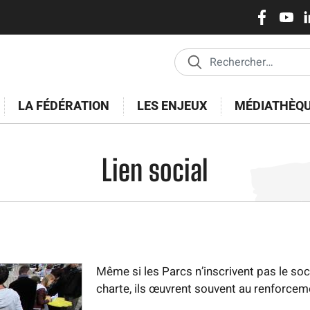
Réseaux
Aller
au
sociaux
contenu
principal
LA FÉDÉRATION
LES ENJEUX
MÉDIATHÈQ
Lien social
Même si les Parcs n’inscrivent pas le so
charte, ils œuvrent souvent au renforcement