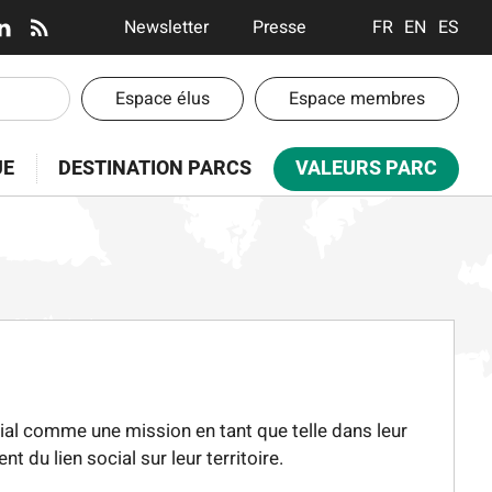
En-
Newsletter
Presse
FRANÇAIS
ENGLISH
ESPA
tête
-
En-
Espace élus
Espace membres
Communication
tête
-
UE
DESTINATION PARCS
VALEURS PARC
Espaces
cial comme une mission en tant que telle dans leur
 du lien social sur leur territoire.