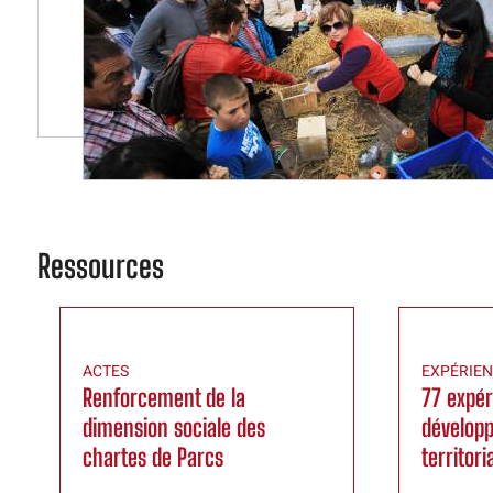
Ressources
ACTES
EXPÉRIE
Renforcement de la
77 expér
dimension sociale des
développ
chartes de Parcs
territori