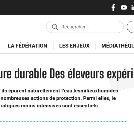
Réseaux
Skip
to
sociaux
main
En
content
tê
-
LA FÉDÉRATION
LES ENJEUX
MÉDIATHÈQ
Es
ure durable Des éleveurs expé
u’ils épurent naturellement l’eau,lesmilieuxhumides -
de nombreuses actions de protection. Parmi elles, le
ratiques moins intensives sont essentiels.