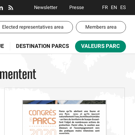
En-
Newsletter
Presse
FRANÇAIS
ENGLISH
ESPA
tête
-
-
Elected representatives area
Members area
Communication
te
UE
DESTINATION PARCS
VALEURS PARC
paces
rimentent