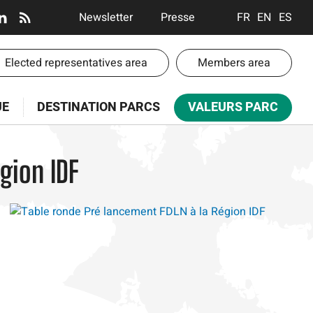
En-
Newsletter
Presse
FRANÇAIS
ENGLISH
ESPA
tête
-
-
Elected representatives area
Members area
Communication
te
UE
DESTINATION PARCS
VALEURS PARC
paces
gion IDF