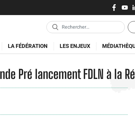
Réseaux
Skip
to
sociaux
main
En
content
tê
-
LA FÉDÉRATION
LES ENJEUX
MÉDIATHÈQ
Es
onde Pré lancement FDLN à la Ré