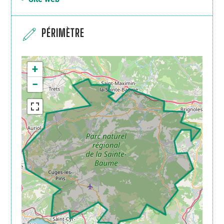
PÉRIMÈTRE
+
−