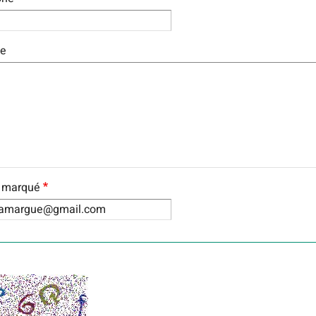
e
l marqué