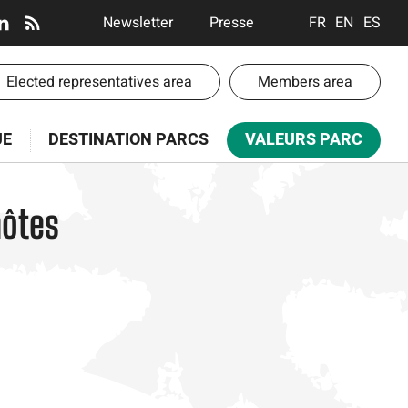
En-
Newsletter
Presse
FRANÇAIS
ENGLISH
ESPA
tête
-
-
Elected representatives area
Members area
Communication
te
UE
DESTINATION PARCS
VALEURS PARC
paces
hôtes