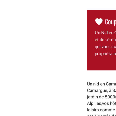
Coup
Un Nid en C
et de sérén
qui vous in
propriétair
Un nid en Cama
Camargue, à Sa
jardin de 5000
Alpilles,vos hô
loisirs comme le