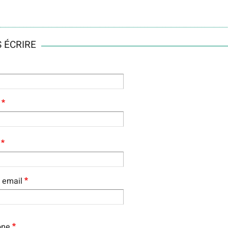
 ÉCRIRE
RIEL
 email
one