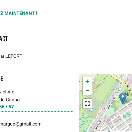
Z MAINTENANT !
ACT
Maï LEFORT
SE
+
−
victoire
-de-Giraud
56 / 57
amargue@gmail.com