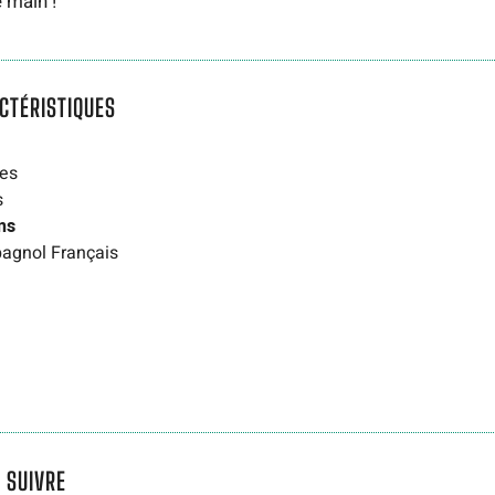
 main !
CTÉRISTIQUES
es
s
ns
pagnol
Français
 SUIVRE