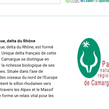
|
©
Leaflet
OpenSt
ue, delta du Rhône
e, delta du Rhône, est formé
. Unique delta français de cette
a Camargue se distingue en
 la richesse biologique de ses
s. Située dans l’axe de
des oiseaux du nord de l’Europe
tent le sillon rhodanien vers
à travers les Alpes et le Massif
le forme un relais vital pour les