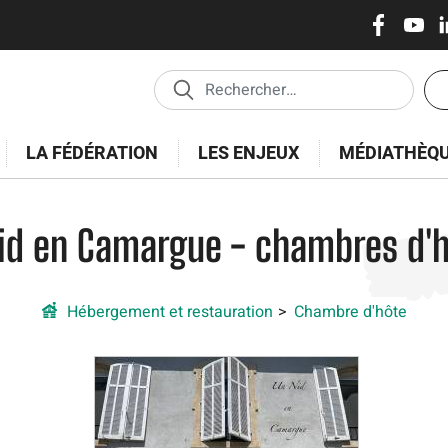
Réseaux
Skip
to
sociaux
main
En
content
tê
-
LA FÉDÉRATION
LES ENJEUX
MÉDIATHÈQ
Es
id en Camargue - chambres d'
Hébergement et restauration
Chambre d'hôte