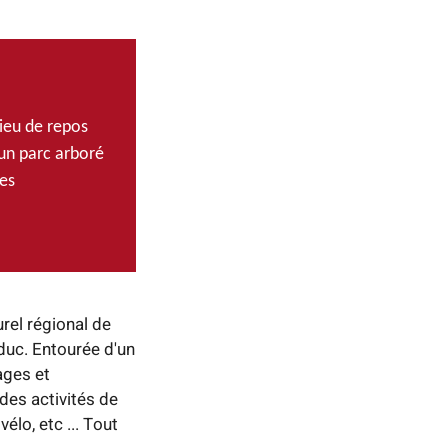
ieu de repos
’un parc arboré
les
rel régional de
duc. Entourée d'un
ages et
 des activités de
vélo, etc ... Tout