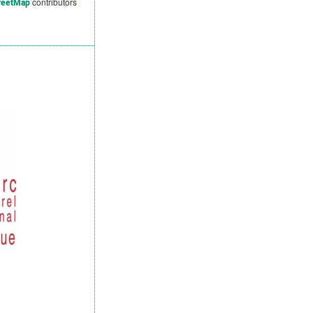
contributors
reetMap