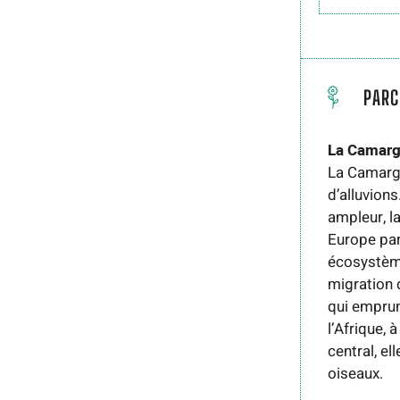
PARC
La Camarg
La Camargu
d’alluvions
ampleur, l
Europe par
écosystème
migration 
qui emprun
l’Afrique, 
central, el
oiseaux.