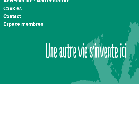
Accessibilité : Non conforme
page
Cookies
Contact
Espace membres