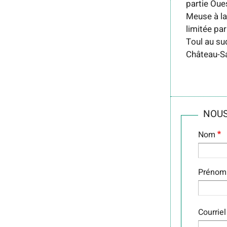
partie Oues
Meuse à la 
limitée pa
Toul au sud
Château-Sa
NOUS
Nom
Prénom
COUR
Courriel