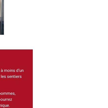
é à moins d’un
 les sentiers
, pommes,
pourrez
nique.