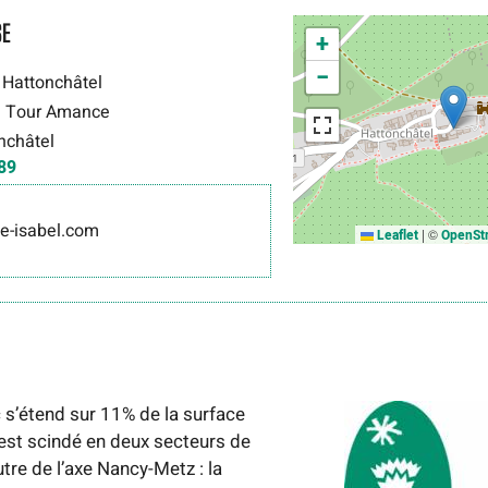
SE
+
−
à Hattonchâtel
la Tour Amance
nchâtel
89
te-isabel.com
|
©
Leaflet
OpenSt
 s’étend sur 11% de la surface
l est scindé en deux secteurs de
utre de l’axe Nancy-Metz : la