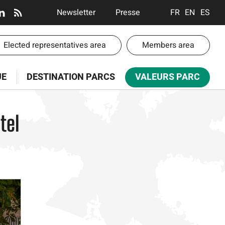
En-
Newsletter
Presse
FRANÇAIS
ENGLISH
ESPA
tête
-
-
Elected representatives area
Members area
Communication
te
UE
DESTINATION PARCS
VALEURS PARC
paces
tel