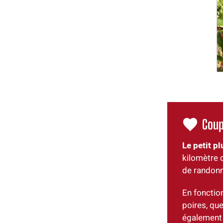
Coup
Le petit pl
kilomètre d
de randonn
En fonctio
poires, que
également 