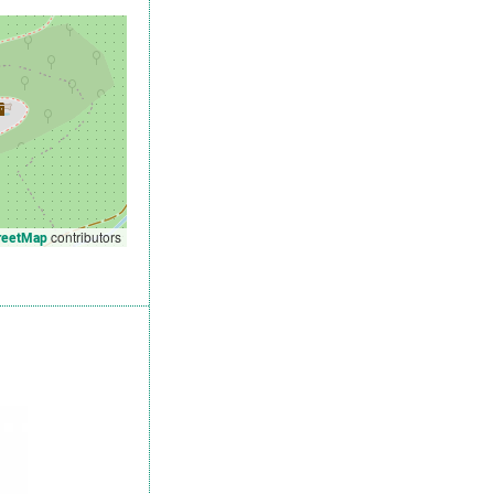
contributors
reetMap