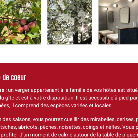
 de coeur
us
: un verger appartenant à la famille de vos hôtes est situ
u gîte et est à votre disposition. Il est accessible à pied par
ées, il comprend des espèces variées et locales.
n des saisons, vous pourrez cueillir des mirabelles, cerises
tsches, abricots, pêches, noisettes, coings et nèfles. Vous 
profiter d’un moment de calme autour de la table de pique-