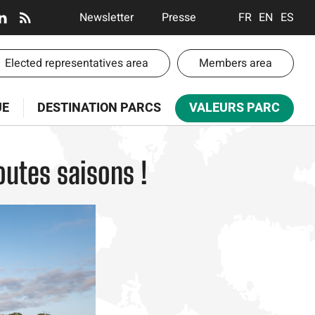
En-
Newsletter
Presse
FRANÇAIS
ENGLISH
ESPA
tête
-
-
Elected representatives area
Members area
Communication
te
UE
DESTINATION PARCS
VALEURS PARC
paces
outes saisons !