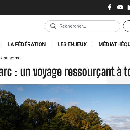
Réseaux
Skip
to
sociaux
main
En
content
tê
-
LA FÉDÉRATION
LES ENJEUX
MÉDIATHÈQ
Es
s saisons !
arc : un voyage ressourçant à t