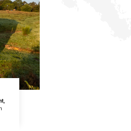
nt,
n