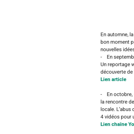
En automne, la
bon moment pou
nouvelles idées
- En septembr
Un reportage w
découverte de l
Lien article
- En octobre, 
la rencontre d
locale. L’abus
4 vidéos pour u
Lien chaîne Y