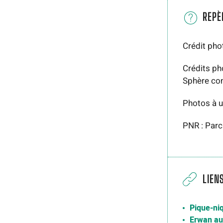
REPÈ
Crédit pho
Crédits ph
Sphère co
Photos à u
PNR : Parc
LIEN
Pique-ni
Erwan au