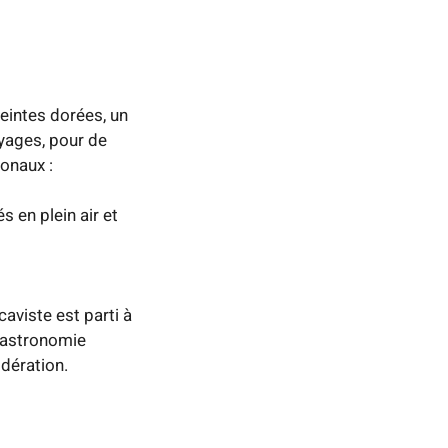
eintes dorées, un
yages, pour de
ionaux :
 en plein air et
viste est parti à
 gastronomie
dération.