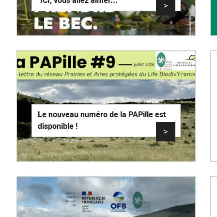
"ICI, vous allez aimer..."
>
Le nouveau numéro de la PAPille est
disponible !
>