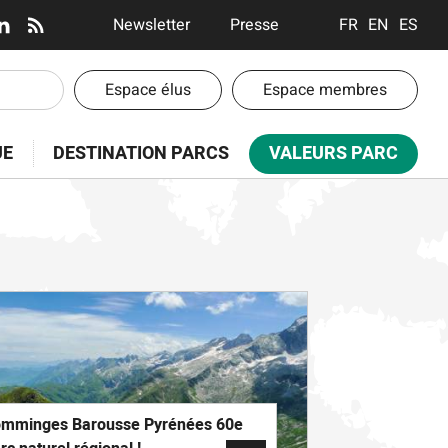
En-
Newsletter
Presse
FRANÇAIS
ENGLISH
ESPA
tête
-
En-
Espace élus
Espace membres
Communication
tête
-
UE
DESTINATION PARCS
VALEURS PARC
Espaces
mminges Barousse Pyrénées 60e