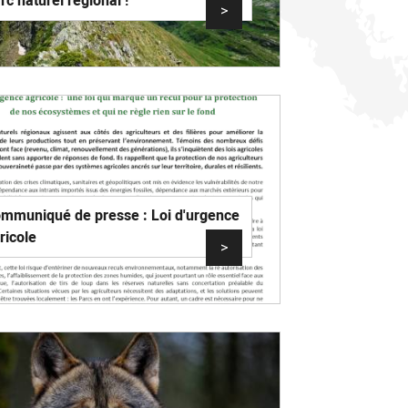
rc naturel régional !
>
mmuniqué de presse : Loi d'urgence
ricole
>