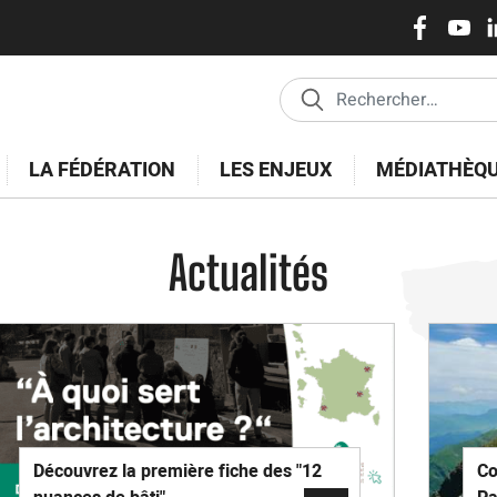
Réseaux
Pasar
al
sociaux
contenido
principal
LA FÉDÉRATION
LES ENJEUX
MÉDIATHÈQ
Actualités
Découvrez la première fiche des "12
Co