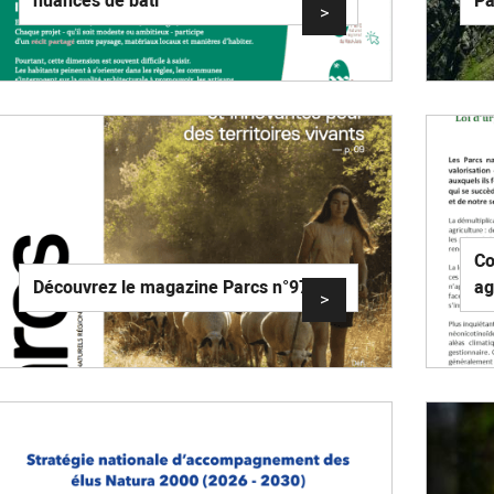
nuances de bâti"
Pa
>
Co
Découvrez le magazine Parcs n°97 !
ag
>