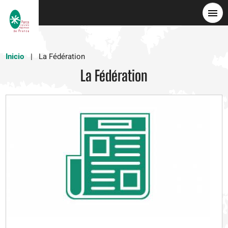
Pasar
al
contenido
principal
Inicio
La Fédération
La Fédération