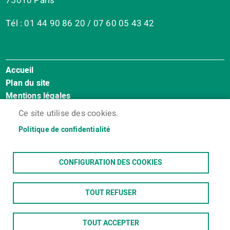
75010 Paris
Tél : 01 44 90 86 20 / 07 60 05 43 42
Accueil
Menu
Plan du site
Pied
Mentions légales
de
Accessibilité : Non conforme
page
Ce site utilise des cookies.
Cookies
Politique de confidentialité
Contact
Espace membres
CONFIGURATION DES COOKIES
TOUT REFUSER
TOUT ACCEPTER