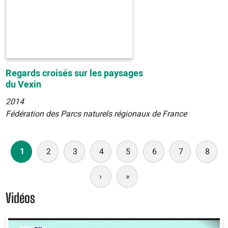
Regards croisés sur les paysages
du Vexin
2014
Fédération des Parcs naturels régionaux de France
Pagination
1
2
3
4
5
6
7
8
›
Page
»
Dernière
suivante
page
Vidéos