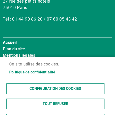
27 rue des petits hôtels
75010 Paris
Tél : 01 44 90 86 20 / 07 60 05 43 42
Accueil
Menu
Plan du site
Pied
Mentions légales
de
Accessibilité : Non conforme
page
Ce site utilise des cookies.
Cookies
Politique de confidentialité
Contact
Espace membres
CONFIGURATION DES COOKIES
TOUT REFUSER