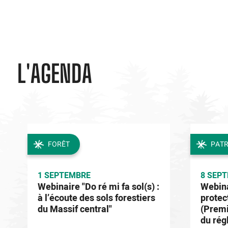
L'AGENDA
FORÊT
PATR
1 SEPTEMBRE
8 SEP
Webinaire "Do ré mi fa sol(s) :
Webina
à l’écoute des sols forestiers
protec
du Massif central"
(Premi
du rég