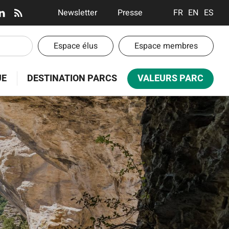
AUX
EN-
Newsletter
Presse
FRANÇAIS
ENGLISH
ESPA
AUX
TÊTE
EN-
Espace élus
Espace membres
-
TÊTE
UE
DESTINATION PARCS
VALEURS PARC
COMMUNICATION
-
ESPACES