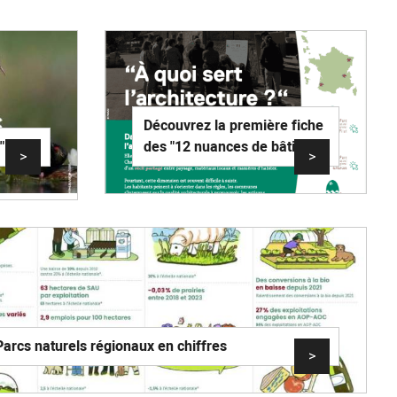
Découvrez la première fiche
"
des "12 nuances de bâti"
>
>
Parcs naturels régionaux en chiffres
>