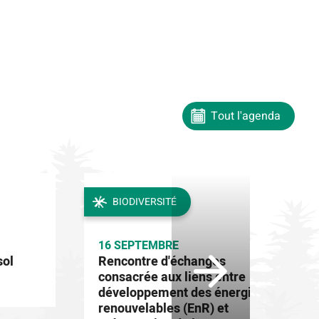
Tout l'agenda
BIODIVERSITÉ
16 SEPTEMBRE
sol
Rencontre d'échanges
consacrée aux liens entre
développement des énergies
renouvelables (EnR) et