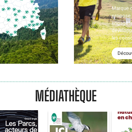
Marque c
propose d
engage l
développ
les con
Découv
MÉDIATHÈQUE