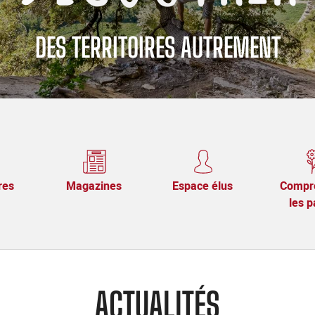
DES TERRITOIRES AUTREMENT
res
Magazines
Espace élus
Compr
les p
ACTUALITÉS