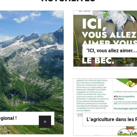
"ICI, vous allez aimer...
ional !
L’agriculture dans les 
>