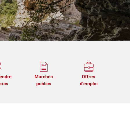
endre
Marchés
Offres
arcs
publics
d'emploi