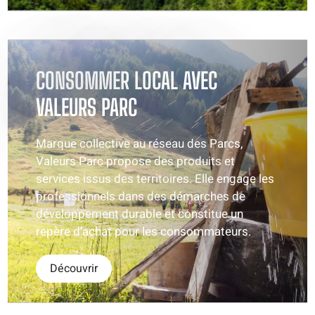
CONSOMMER LOCAL AVEC
VALEURS PARC
Marque collective au réseau des Parcs,
Valeurs Parc propose des produits et
services issus des territoires. Elle engage les
professionnels dans des démarches de
développement durable et constitue un
repère d’achat pour les consommateurs.
Découvrir