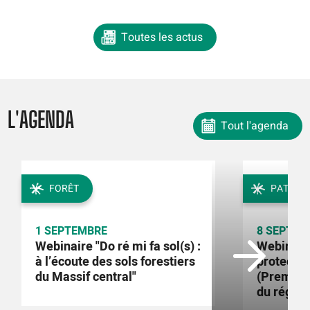
Toutes les actus
L'AGENDA
Tout l'agenda
FORÊT
PATRIMO
1 SEPTEMBRE
8 SEPTEM
Webinaire "Do ré mi fa sol(s) :
Webinaire
à l’écoute des sols forestiers
protectio
du Massif central"
(Première
du régle