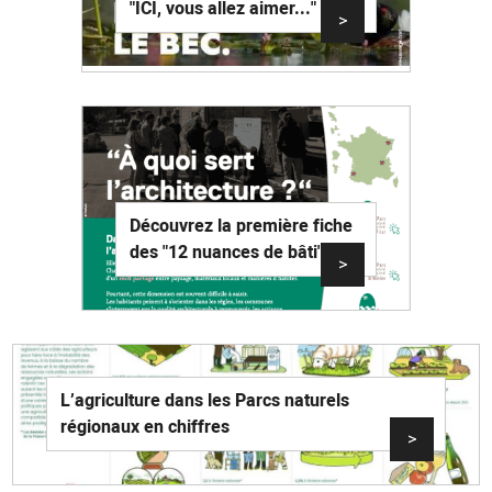
"ICI, vous allez aimer..."
>
Découvrez la première fiche
des "12 nuances de bâti"
>
L’agriculture dans les Parcs naturels
régionaux en chiffres
>