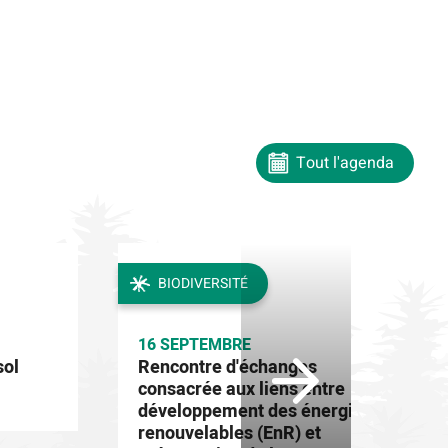
Tout l'agenda
BIODIVERSITÉ
16 SEPTEMBRE
sol
Rencontre d'échanges
consacrée aux liens entre
développement des énergies
renouvelables (EnR) et