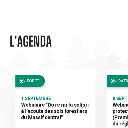
L'AGENDA
FORÊT
PATR
1 SEPTEMBRE
8 SEP
Webinaire "Do ré mi fa sol(s) :
Webina
à l’écoute des sols forestiers
protec
du Massif central"
(Premi
du rég