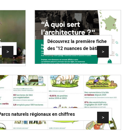
Découvrez la première fiche
"
des "12 nuances de bâti"
>
>
Parcs naturels régionaux en chiffres
>