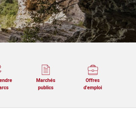
endre
Marchés
Offres
arcs
publics
d'emploi