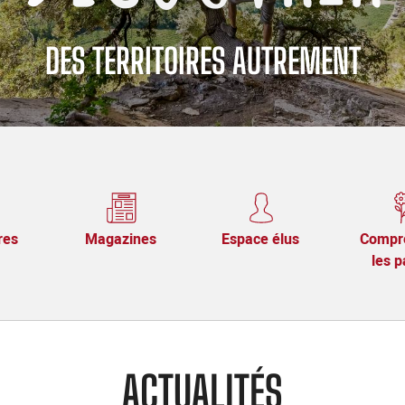
DES TERRITOIRES AUTREMENT
res
Magazines
Espace élus
Compr
les p
ACTUALITÉS