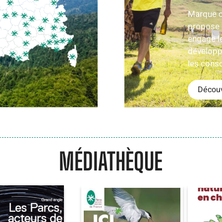
Marque c
propose d
engage l
développ
les con
Découv
MÉDIATHÈQUE