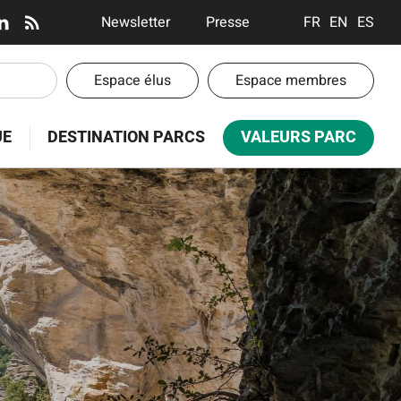
AUX
EN-
Newsletter
Presse
FRANÇAIS
ENGLISH
ESPA
AUX
TÊTE
EN-
Espace élus
Espace membres
-
TÊTE
UE
DESTINATION PARCS
VALEURS PARC
COMMUNICATION
-
ESPACES