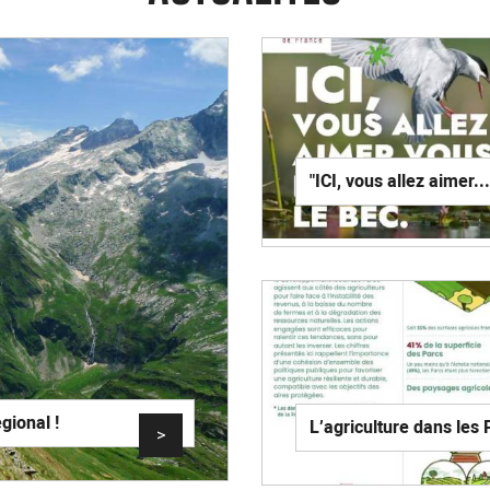
"ICI, vous allez aimer...
ional !
L’agriculture dans les 
>